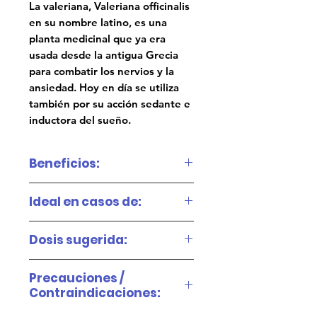
La valeriana, Valeriana officinalis
en su nombre latino, es una
planta medicinal que ya era
usada desde la antigua Grecia
para combatir los nervios y la
ansiedad. Hoy en día se utiliza
también por su acción sedante e
inductora del sueño.
Beneficios:
Disminuye la irritabilidad.
Ideal en casos de:
Disminuye la ansiedad.
Insomnio.
Dosis sugerida:
Posee un efecto sedante
Nerviosismo.
suave.
Mayores de 18 años. De 1 a 2
Precauciones /
cápsulas al día, luego de
Alteraciones relacionadas
Contraindicaciones:
Es muy útil para casos de
ingerir algún alimento.
con el estrés.
depresión.