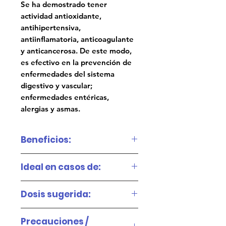
Se ha demostrado tener
actividad antioxidante,
antihipertensiva,
antiinflamatoria, anticoagulante
y anticancerosa. De este modo,
es efectivo en la prevención de
enfermedades del sistema
digestivo y vascular;
enfermedades entéricas,
alergias y asmas.
Beneficios:
Aumenta las defensas del
Ideal en casos de:
organismo.
Tratamientos de
Protección contra las
Dosis sugerida:
quimioterapia.
bacterias y virus.
2 cápsulas al día, luego de
Lesiones (nervios,
Precauciones /
Mantienen la flora
ingerir algún alimento.